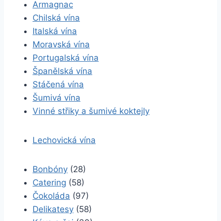
Armagnac
Chilská vína
Italská vína
Moravská vína
Portugalská vína
Španělská vína
Stáčená vína
Šumivá vína
Vinné střiky a šumivé koktejly
Lechovická vína
Bonbóny
(28)
Catering
(58)
Čokoláda
(97)
Delikatesy
(58)