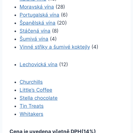
Moravská vína
(28)
Portugalská vína
(6)
Španělská vína
(20)
Stáčená vína
(8)
Šumivá vína
(4)
Vinné střiky a šumivé koktejly
(4)
Lechovická vína
(12)
Churchills
Little’s Coffee
Stella chocolate
Tin Treats
Whitakers
Cena je uvedena včetně DPH(14%)