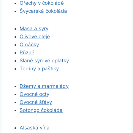
Ořechy v čokoládě
Švýcarská čokoláda
Masa a sýry
Olivové oleje
Omáčky
Různé
Slané sýrové oplatky
Terriny a paštiky
Džemy a marmelády
Ovocné octy
Ovocné šťávy
Sotongo čokoláda
Alsaská vína