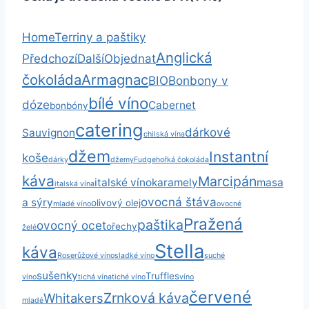
Home
Terriny a paštiky
Anglická
Předchozí
Další
Objednat
čokoláda
Armagnac
BIO
Bonbony v
bílé víno
dóze
Cabernet
bonbóny
catering
dárkové
Sauvignon
chilská vína
džem
Instantní
koše
dárky
džemy
Fudge
hořká čokoláda
káva
Marcipán
italské víno
karamely
masa
italská vína
ovocná štáva
a sýry
olivový olej
mladé víno
ovocné
Pražená
paštika
ovocný ocet
ořechy
želé
Stella
káva
Rose
růžové víno
sladké víno
suché
sušenky
Truffles
víno
tichá vína
tiché víno
víno
červené
Zrnková káva
Whitakers
mladé