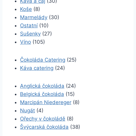
Káva a čaj
(30)
Koše
(8)
Marmelády
(30)
Ostatní
(10)
Sušenky
(27)
Víno
(105)
Čokoláda Catering
(25)
Káva catering
(24)
Anglická čokoláda
(24)
Belgická čokoláda
(15)
Marcipán Niedereger
(8)
Nugát
(4)
Ořechy v čokoládě
(8)
Švýcarská čokoláda
(38)