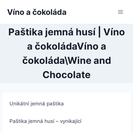
Přeskočit
Víno a čokoláda
na
obsah
Paštika jemná husí | Víno
a čokoládaVíno a
čokoláda\Wine and
Chocolate
Unikátní jemná paštika
Paštika jemná husí – vynikající