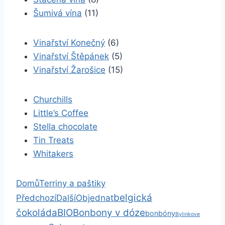
Šumivá vína
(11)
Vinařství Konečný
(6)
Vinařství Štěpánek
(5)
Vinařství Žarošice
(15)
Churchills
Little’s Coffee
Stella chocolate
Tin Treats
Whitakers
Domů
Terriny a paštiky
belgická
Předchozí
Další
Objednat
čokoláda
BIO
Bonbony v dóze
bonbóny
Bylinkove