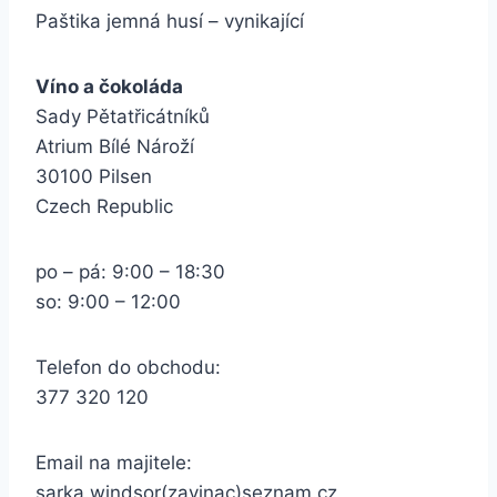
Paštika jemná husí – vynikající
Víno a čokoláda
Sady Pětatřicátníků
Atrium Bílé Nároží
30100 Pilsen
Czech Republic
po – pá: 9:00 – 18:30
so: 9:00 – 12:00
Telefon do obchodu:
377 320 120
Email na majitele:
sarka.windsor(zavinac)seznam.cz