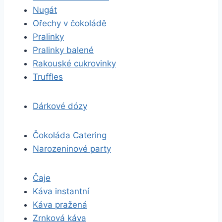
Nugát
Ořechy v čokoládě
Pralinky
Pralinky balené
Rakouské cukrovinky
Truffles
Dárkové dózy
Čokoláda Catering
Narozeninové party
Čaje
Káva instantní
Káva pražená
Zrnková káva