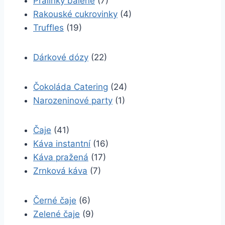
Pralinky balené
(7)
Rakouské cukrovinky
(4)
Truffles
(19)
Dárkové dózy
(22)
Čokoláda Catering
(24)
Narozeninové party
(1)
Čaje
(41)
Káva instantní
(16)
Káva pražená
(17)
Zrnková káva
(7)
Černé čaje
(6)
Zelené čaje
(9)