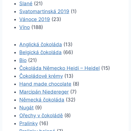
Slané
(21)
Svatomartinská 2019
(1)
Vánoce 2019
(23)
Víno
(188)
Anglická čokoláda
(13)
Belgická čokoláda
(66)
Bio
(21)
Čokoláda Německo Heidi – Heidel
(15)
Čokoládové krémy
(13)
Hand made chocolate
(8)
Marcipán Niedereger
(7)
Německá čokoláda
(32)
Nugát
(9)
Ořechy v čokoládě
(8)
Pralinky
(16)