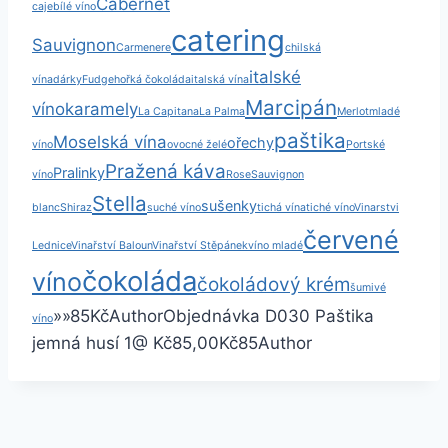
Cabernet
caje
bílé víno
catering
Sauvignon
Carmenere
chilská
italské
vína
dárky
Fudge
hořká čokoláda
italská vína
Marcipán
víno
karamely
La Capitana
La Palma
Merlot
mladé
paštika
Moselská vína
ořechy
víno
ovocné želé
Portské
Pražená káva
Pralinky
víno
Rose
Sauvignon
Stella
sušenky
blanc
Shiraz
suché víno
tichá vína
tiché víno
Vinarstvi
červené
Lednice
Vinařství Baloun
Vinařství Stěpánek
víno mladé
čokoláda
víno
čokoládový krém
šumivé
»
»
85
Kč
Author
Objednávka D030 Paštika
víno
jemná husí
1
@ Kč85,00
Kč85
Author