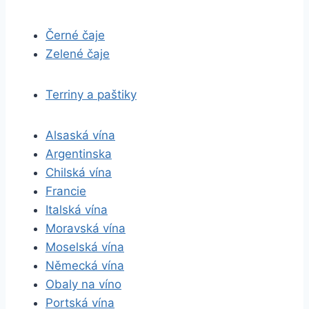
Černé čaje
Zelené čaje
Terriny a paštiky
Alsaská vína
Argentinska
Chilská vína
Francie
Italská vína
Moravská vína
Moselská vína
Německá vína
Obaly na víno
Portská vína