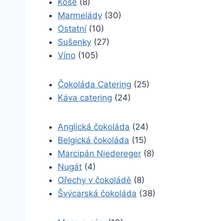
Koše
(8)
Marmelády
(30)
Ostatní
(10)
Sušenky
(27)
Víno
(105)
Čokoláda Catering
(25)
Káva catering
(24)
Anglická čokoláda
(24)
Belgická čokoláda
(15)
Marcipán Niedereger
(8)
Nugát
(4)
Ořechy v čokoládě
(8)
Švýcarská čokoláda
(38)