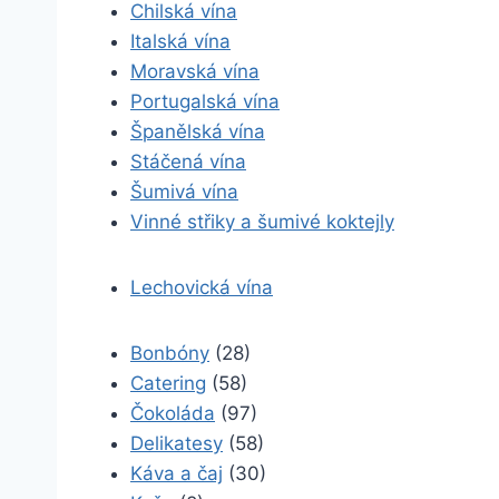
Chilská vína
Italská vína
Moravská vína
Portugalská vína
Španělská vína
Stáčená vína
Šumivá vína
Vinné střiky a šumivé koktejly
Lechovická vína
Bonbóny
(28)
Catering
(58)
Čokoláda
(97)
Delikatesy
(58)
Káva a čaj
(30)