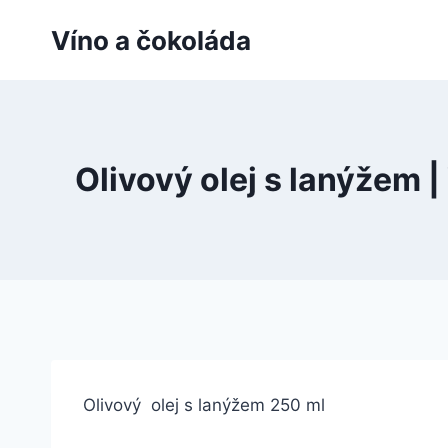
Přeskočit
Víno a čokoláda
na
obsah
Olivový olej s lanýžem 
Olivový olej s lanýžem 250 ml