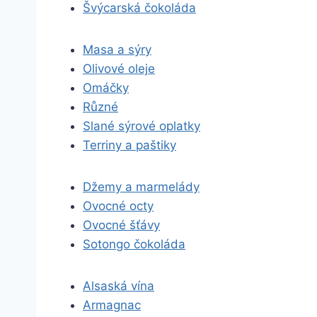
Švýcarská čokoláda
Masa a sýry
Olivové oleje
Omáčky
Různé
Slané sýrové oplatky
Terriny a paštiky
Džemy a marmelády
Ovocné octy
Ovocné šťávy
Sotongo čokoláda
Alsaská vína
Armagnac