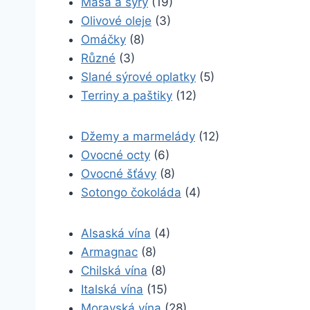
Masa a sýry
(19)
Olivové oleje
(3)
Omáčky
(8)
Různé
(3)
Slané sýrové oplatky
(5)
Terriny a paštiky
(12)
Džemy a marmelády
(12)
Ovocné octy
(6)
Ovocné šťávy
(8)
Sotongo čokoláda
(4)
Alsaská vína
(4)
Armagnac
(8)
Chilská vína
(8)
Italská vína
(15)
Moravská vína
(28)