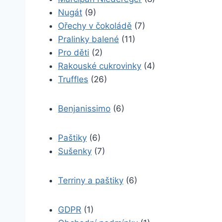
Nugát
(9)
Ořechy v čokoládě
(7)
Pralinky balené
(11)
Pro děti
(2)
Rakouské cukrovinky
(4)
Truffles
(26)
Benjanissimo
(6)
Paštiky
(6)
Sušenky
(7)
Terriny a paštiky
(6)
GDPR
(1)