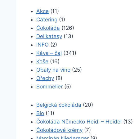
Akce
(11)
Catering
(1)
Čokoláda
(126)
Delikatesy
(13)
INFO
(2)
Káva – čaj
(341)
Koše
(16)
Obaly na víno
(25)
Ořechy
(8)
Sommelier
(5)
Belgická čokoláda
(20)
Bio
(11)
Čokoláda Německo Heidi – Heidel
(13)
Čokoládové krémy
(7)
Marcipán Niedereger
(8)