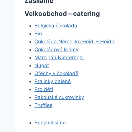
Zasíláme
Velkoobchod – catering
Belgická čokoláda
Bio
Čokoláda Německo Heidi – Heidel
Čokoládové krémy
Marcipán Niedereger
Nugát
Ořechy v čokoládě
Pralinky balené
Pro děti
Rakouské cukrovinky
Truffles
Benjanissimo