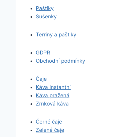
Paštiky
Sušenky
Terriny a paštiky
GDPR
Obchodní podmínky
Čaje
Káva instantní
Káva pražená
Zrnková káva
Černé čaje
Zelené čaje