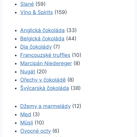
Slané
(59)
Víno & Spirits
(159)
Anglická čokoláda
(33)
Belgická čokoláda
(44)
Dia čokolády
(7)
Francouzské truffles
(10)
Marcipán Niedereger
(8)
Nugát
(20)
Ořechy v čokoládě
(8)
Švýcarská čokoláda
(38)
Džemy a marmelády
(12)
Med
(3)
Müsli
(10)
Ovocné octy
(6)