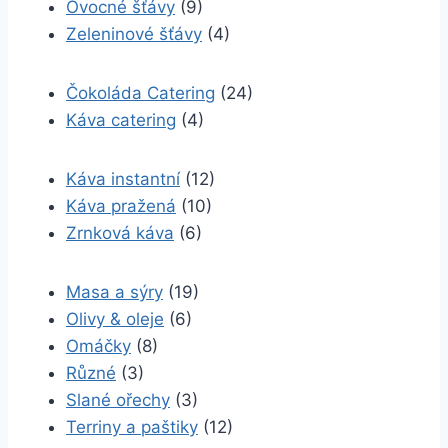
Ovocné šťávy
(9)
Zeleninové šťávy
(4)
Čokoláda Catering
(24)
Káva catering
(4)
Káva instantní
(12)
Káva pražená
(10)
Zrnková káva
(6)
Masa a sýry
(19)
Olivy & oleje
(6)
Omáčky
(8)
Různé
(3)
Slané ořechy
(3)
Terriny a paštiky
(12)