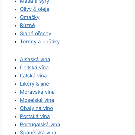
Masa a sýry
Olivy & oleje
Omáčky
Různé
Slané ořechy
Terriny a paštiky
Alsaská vína
Chilská vína
Italská vína
Likéry & jiné
Moravská vína
Moselská vína
Obaly na víno
Portská vína
Portugalská vína
Španělská vína