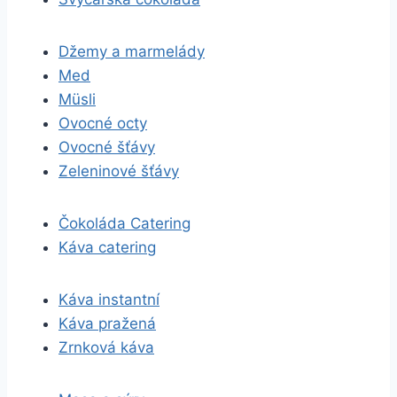
Džemy a marmelády
Med
Müsli
Ovocné octy
Ovocné šťávy
Zeleninové šťávy
Čokoláda Catering
Káva catering
Káva instantní
Káva pražená
Zrnková káva