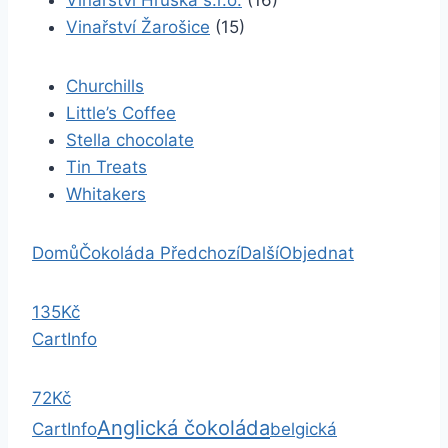
Vinařství Hruška s.r.o.
(16)
Vinařství Žarošice
(15)
Churchills
Little’s Coffee
Stella chocolate
Tin Treats
Whitakers
Domů
Čokoláda
Předchozí
Další
Objednat
135Kč
Cart
Info
72Kč
Anglická čokoláda
Cart
Info
belgická