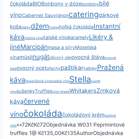
bílé
čokoláda
BIO
Bonbony v dóze
bonbóny
catering
víno
dárkové
Cabernet Sauvignon
džem
Instantní
koše
hořká čokoláda
dárky
Fudge
káva
Likéry &
italské víno
karamely
italská vína
jiné
Marcipán
masa a sýry
Moselská
nugát
müsli
ovocná štáva
vína
olivový olej
ovocné
Pražená
paštika
ovocný ocet
ořechy
Pralinky
želé
Stella
káva
Rose
růžové víno
sladké víno
suché
Zrnková
Whitakers
sušenky
Truffles
víno
víno mladé
červené
káva
čokoláda
víno
čokoládový krém
šumivé
»
»
72
Kč
Kč72
Objednávka W031 Peprmintové
víno
truffles
1
@ Kč135,00
Kč135
Author
Objednávka