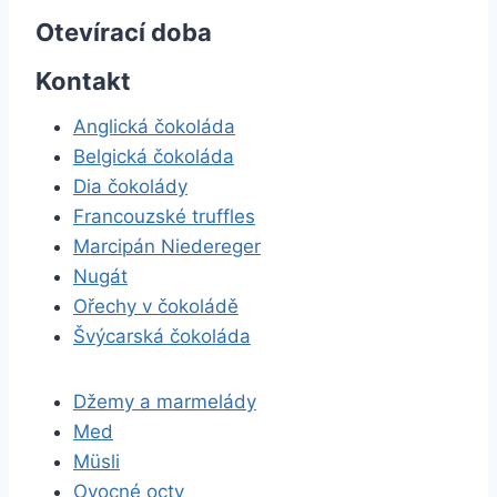
Otevírací doba
Kontakt
Anglická čokoláda
Belgická čokoláda
Dia čokolády
Francouzské truffles
Marcipán Niedereger
Nugát
Ořechy v čokoládě
Švýcarská čokoláda
Džemy a marmelády
Med
Müsli
Ovocné octy