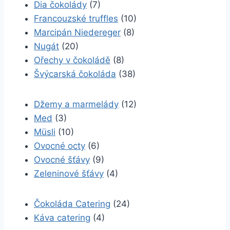
Dia čokolády
(7)
Francouzské truffles
(10)
Marcipán Niedereger
(8)
Nugát
(20)
Ořechy v čokoládě
(8)
Švýcarská čokoláda
(38)
Džemy a marmelády
(12)
Med
(3)
Müsli
(10)
Ovocné octy
(6)
Ovocné šťávy
(9)
Zeleninové šťávy
(4)
Čokoláda Catering
(24)
Káva catering
(4)