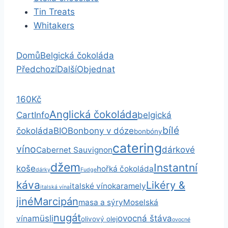
Tin Treats
Whitakers
Domů
Belgická čokoláda
Předchozí
Další
Objednat
160Kč
Anglická čokoláda
Cart
Info
belgická
bílé
čokoláda
BIO
Bonbony v dóze
bonbóny
catering
víno
dárkové
Cabernet Sauvignon
džem
Instantní
koše
hořká čokoláda
dárky
Fudge
káva
Likéry &
italské víno
karamely
italská vína
jiné
Marcipán
masa a sýry
Moselská
nugát
müsli
ovocná štáva
vína
olivový olej
ovocné