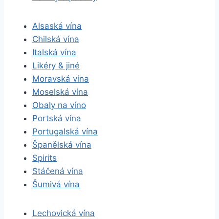
Alsaská vína
Chilská vína
Italská vína
Likéry & jiné
Moravská vína
Moselská vína
Obaly na víno
Portská vína
Portugalská vína
Španělská vína
Spirits
Stáčená vína
Šumivá vína
Lechovická vína