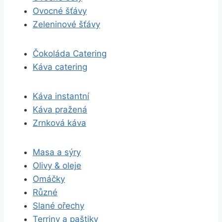
Ovocné šťávy
Zeleninové šťávy
Čokoláda Catering
Káva catering
Káva instantní
Káva pražená
Zrnková káva
Masa a sýry
Olivy & oleje
Omáčky
Různé
Slané ořechy
Terriny a paštiky