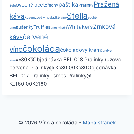
Pražená
paštika
ovocný ocet
ořechy
Pralinky
želé
Stella
káva
Rose
růžové víno
sladké víno
suché
Zrnková
Whitakers
sušenky
Truffles
víno
víno mladé
červené
káva
čokoláda
víno
čokoládový krém
šumivé
»
»
80
Kč
Objednávka BEL 018 Pralinky ruzova-
víno
cervena
Pralinky
@ Kč80,00
Kč80
Objednávka
BEL 017 Pralinky -směs
Pralinky
@
Kč160,00
Kč160
© 2026 Víno a čokoláda -
Mapa stránek