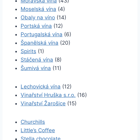
Moravská vína
(43)
Moselská vína
(4)
Obaly na víno
(14)
Portská vína
(12)
Portugalská vína
(6)
Španělská vína
(20)
Spirits
(1)
Stáčená vína
(8)
Šumivá vína
(11)
Lechovická vína
(12)
Vinařství Hruška s.r.o.
(16)
Vinařství Žarošice
(15)
Churchills
Little’s Coffee
Stella chocolate