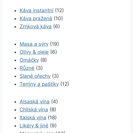
Káva instantní
(12)
Káva pražená
(10)
Zrnková káva
(6)
Masa a sýry
(19)
Olivy & oleje
(6)
Omáčky
(8)
Různé
(3)
Slané ořechy
(3)
Terriny a paštiky
(12)
Alsaská vína
(4)
Chilská vína
(8)
Italská vína
(18)
Likéry & jiné
(9)