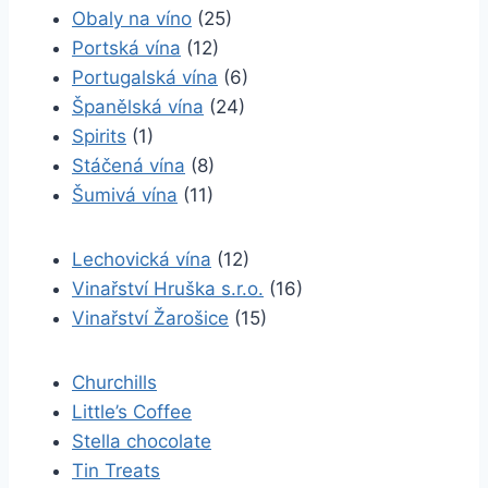
Obaly na víno
(25)
Portská vína
(12)
Portugalská vína
(6)
Španělská vína
(24)
Spirits
(1)
Stáčená vína
(8)
Šumivá vína
(11)
Lechovická vína
(12)
Vinařství Hruška s.r.o.
(16)
Vinařství Žarošice
(15)
Churchills
Little’s Coffee
Stella chocolate
Tin Treats