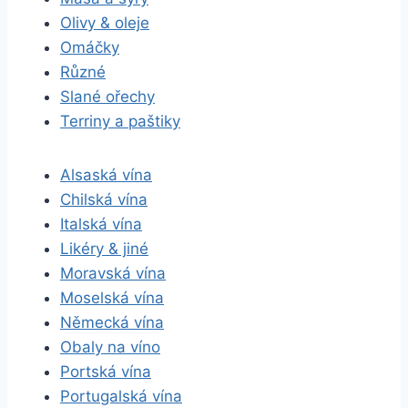
Olivy & oleje
Omáčky
Různé
Slané ořechy
Terriny a paštiky
Alsaská vína
Chilská vína
Italská vína
Likéry & jiné
Moravská vína
Moselská vína
Německá vína
Obaly na víno
Portská vína
Portugalská vína