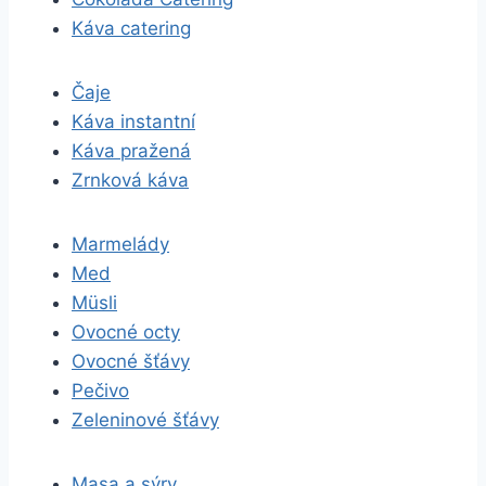
Káva catering
Čaje
Káva instantní
Káva pražená
Zrnková káva
Marmelády
Med
Müsli
Ovocné octy
Ovocné šťávy
Pečivo
Zeleninové šťávy
Masa a sýry