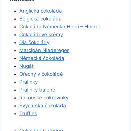
Anglická čokoláda
Belgická čokoláda
Čokoláda Německo Heidi – Heidel
Čokoládové krémy
Dia čokolády
Marcipán Niedereger
Německá čokoláda
Nugát
Ořechy v čokoládě
Pralinky
Pralinky balené
Rakouské cukrovinky
Švýcarská čokoláda
Truffles
Čokoláda Catering