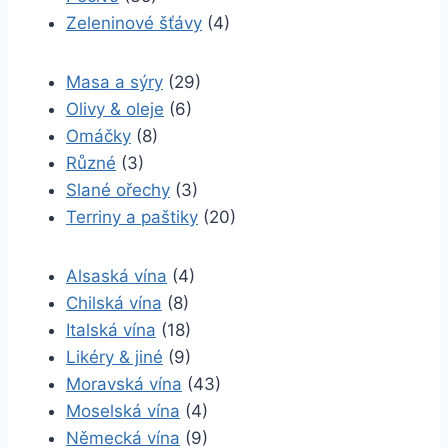
Zeleninové šťávy
(4)
Masa a sýry
(29)
Olivy & oleje
(6)
Omáčky
(8)
Různé
(3)
Slané ořechy
(3)
Terriny a paštiky
(20)
Alsaská vína
(4)
Chilská vína
(8)
Italská vína
(18)
Likéry & jiné
(9)
Moravská vína
(43)
Moselská vína
(4)
Německá vína
(9)