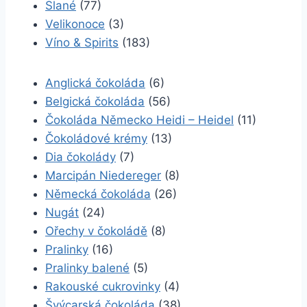
Slané
(77)
Velikonoce
(3)
Víno & Spirits
(183)
Anglická čokoláda
(6)
Belgická čokoláda
(56)
Čokoláda Německo Heidi – Heidel
(11)
Čokoládové krémy
(13)
Dia čokolády
(7)
Marcipán Niedereger
(8)
Německá čokoláda
(26)
Nugát
(24)
Ořechy v čokoládě
(8)
Pralinky
(16)
Pralinky balené
(5)
Rakouské cukrovinky
(4)
Švýcarská čokoláda
(38)