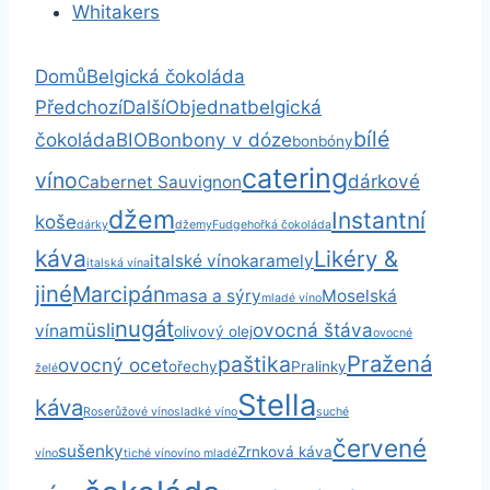
Whitakers
Domů
Belgická čokoláda
belgická
Předchozí
Další
Objednat
bílé
čokoláda
BIO
Bonbony v dóze
bonbóny
catering
víno
dárkové
Cabernet Sauvignon
džem
Instantní
koše
dárky
džemy
Fudge
hořká čokoláda
káva
Likéry &
italské víno
karamely
italská vína
jiné
Marcipán
masa a sýry
Moselská
mladé víno
nugát
müsli
ovocná štáva
vína
olivový olej
ovocné
Pražená
paštika
ovocný ocet
ořechy
Pralinky
želé
Stella
káva
Rose
růžové víno
sladké víno
suché
červené
sušenky
Zrnková káva
víno
tiché víno
víno mladé