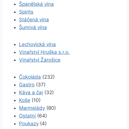
Španělská vína
Spirits
Stáčená vína
Šumivá vína
Lechovická vína
Vinařství Hruška s.r.o.
Vinařství Žarošice
Čokoláda
(232)
Gastro
(37)
Káva a čaj
(32)
Koše
(10)
Marmelády
(80)
Ostatní
(64)
Poukazy
(4)