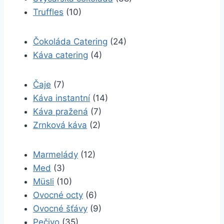
Truffles
(10)
Čokoláda Catering
(24)
Káva catering
(4)
Čaje
(7)
Káva instantní
(14)
Káva pražená
(7)
Zrnková káva
(2)
Marmelády
(12)
Med
(3)
Müsli
(10)
Ovocné octy
(6)
Ovocné šťávy
(9)
Pečivo
(35)