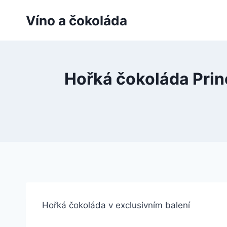
Přeskočit
Víno a čokoláda
na
obsah
Hořká čokoláda Prin
Hořká čokoláda v exclusivním balení