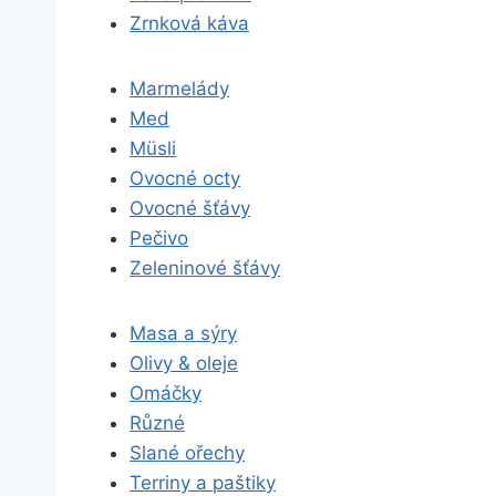
Zrnková káva
Marmelády
Med
Müsli
Ovocné octy
Ovocné šťávy
Pečivo
Zeleninové šťávy
Masa a sýry
Olivy & oleje
Omáčky
Různé
Slané ořechy
Terriny a paštiky