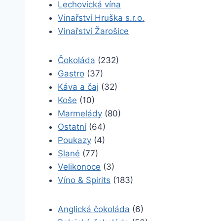
Lechovická vína
Vinařství Hruška s.r.o.
Vinařství Žarošice
Čokoláda
(232)
Gastro
(37)
Káva a čaj
(32)
Koše
(10)
Marmelády
(80)
Ostatní
(64)
Poukazy
(4)
Slané
(77)
Velikonoce
(3)
Víno & Spirits
(183)
Anglická čokoláda
(6)