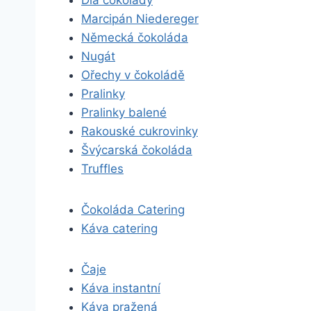
Dia čokolády
Marcipán Niedereger
Německá čokoláda
Nugát
Ořechy v čokoládě
Pralinky
Pralinky balené
Rakouské cukrovinky
Švýcarská čokoláda
Truffles
Čokoláda Catering
Káva catering
Čaje
Káva instantní
Káva pražená