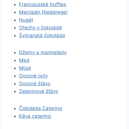
Francouzské truffles
Marcipán Niedereger
Nugát
Ořechy v čokoládě
Švýcarská čokoláda
Džemy a marmelády
Med
Müsli
Ovocné octy
Ovocné šťávy
Zeleninové šťávy
Čokoláda Catering
Káva catering