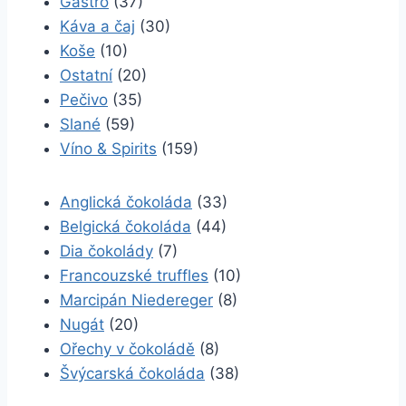
Gastro
(37)
Káva a čaj
(30)
Koše
(10)
Ostatní
(20)
Pečivo
(35)
Slané
(59)
Víno & Spirits
(159)
Anglická čokoláda
(33)
Belgická čokoláda
(44)
Dia čokolády
(7)
Francouzské truffles
(10)
Marcipán Niedereger
(8)
Nugát
(20)
Ořechy v čokoládě
(8)
Švýcarská čokoláda
(38)