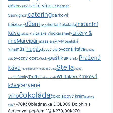
bílé víno
dóze
Cabernet
bonbóny
catering
dárkové
Sauvignon
džem
Instantní
koše
hořká čokoláda
dárky
Fudge
káva
Likéry &
italské víno
karamely
italská vína
jiné
Marcipán
masa a sýry
Moselská
nugát
müsli
ovocná štáva
vína
olivový olej
ovocné
Pražená
paštika
ovocný ocet
ořechy
Pralinky
želé
Stella
káva
Rose
růžové víno
sladké víno
suché
Zrnková
Whitakers
sušenky
Truffles
víno
víno mladé
červené
káva
čokoláda
víno
čokoládový krém
šumivé
»
»
70
Kč
Objednávka DOL009 Dolphin s
víno
červeným pepřem
1
@ Kč70,00
Kč70