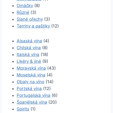
Omáčky
(8)
Různé
(3)
Slané ořechy
(3)
Terriny a paštiky
(12)
Alsaská vína
(4)
Chilská vína
(8)
Italská vína
(18)
Likéry & jiné
(9)
Moravská vína
(43)
Moselská vína
(4)
Obaly na víno
(14)
Portská vína
(12)
Portugalská vína
(6)
Španělská vína
(20)
Spirits
(1)