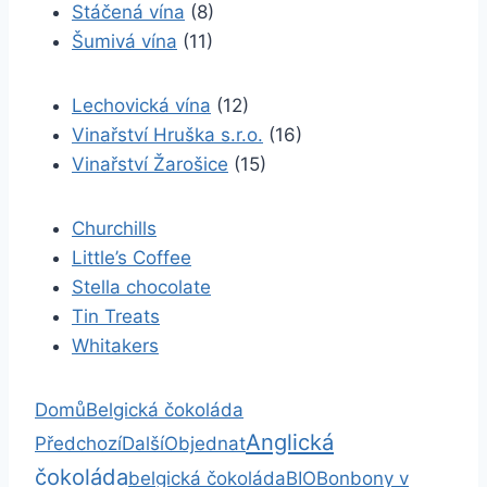
Stáčená vína
(8)
Šumivá vína
(11)
Lechovická vína
(12)
Vinařství Hruška s.r.o.
(16)
Vinařství Žarošice
(15)
Churchills
Little’s Coffee
Stella chocolate
Tin Treats
Whitakers
Domů
Belgická čokoláda
Anglická
Předchozí
Další
Objednat
čokoláda
belgická čokoláda
BIO
Bonbony v