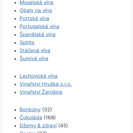
Moselská vína
Obaly na víno
Portská vína
Portugalská vína
Španělská vína
Spirits
Stáčená vína
Šumivá vína
Lechovická vína
Vinařství Hruška s.r.o.
Vinařství Žarošice
Bonbóny
(32)
Čokoláda
(168)
Džemy & zdraví
(45)