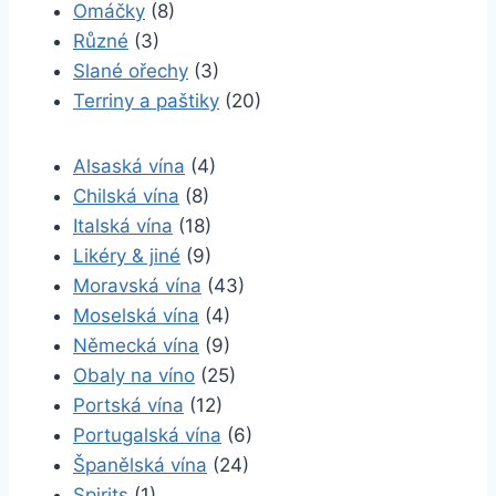
Omáčky
(8)
Různé
(3)
Slané ořechy
(3)
Terriny a paštiky
(20)
Alsaská vína
(4)
Chilská vína
(8)
Italská vína
(18)
Likéry & jiné
(9)
Moravská vína
(43)
Moselská vína
(4)
Německá vína
(9)
Obaly na víno
(25)
Portská vína
(12)
Portugalská vína
(6)
Španělská vína
(24)
Spirits
(1)