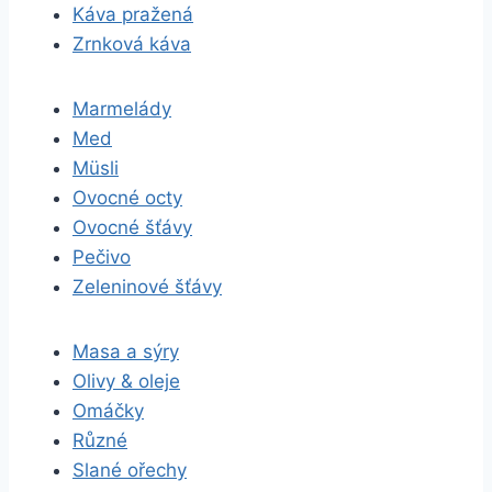
Káva pražená
Zrnková káva
Marmelády
Med
Müsli
Ovocné octy
Ovocné šťávy
Pečivo
Zeleninové šťávy
Masa a sýry
Olivy & oleje
Omáčky
Různé
Slané ořechy