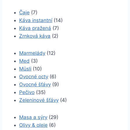
Čaje
(7)
Káva instantní
(14)
Káva pražená
(7)
Zrnková káva
(2)
Marmelády
(12)
Med
(3)
Müsli
(10)
Ovocné octy
(6)
Ovocné šťávy
(9)
Pečivo
(35)
Zeleninové šťávy
(4)
Masa a sýry
(29)
Olivy & oleje
(6)