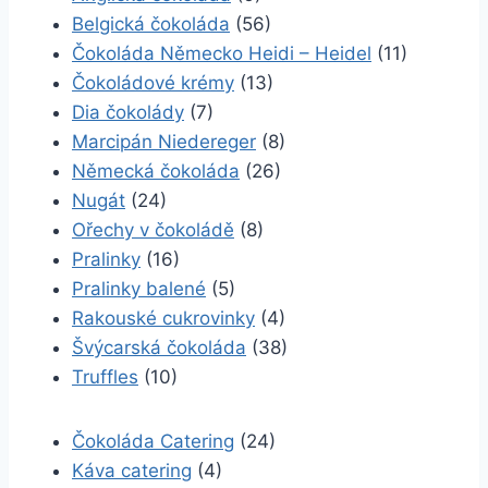
Belgická čokoláda
(56)
Čokoláda Německo Heidi – Heidel
(11)
Čokoládové krémy
(13)
Dia čokolády
(7)
Marcipán Niedereger
(8)
Německá čokoláda
(26)
Nugát
(24)
Ořechy v čokoládě
(8)
Pralinky
(16)
Pralinky balené
(5)
Rakouské cukrovinky
(4)
Švýcarská čokoláda
(38)
Truffles
(10)
Čokoláda Catering
(24)
Káva catering
(4)