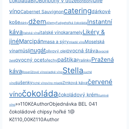
bílé
čokoláda
BIO
Bonbony v dóze
bonbóny
catering
víno
dárkové
Cabernet Sauvignon
džem
Instantní
koše
dárky
džemy
Fudge
hořká čokoláda
káva
Likéry &
italské víno
karamely
italská vína
jiné
Marcipán
masa a sýry
Moselská
mladé víno
nugát
müsli
ovocná štáva
vína
olivový olej
ovocné
Pražená
paštika
ovocný ocet
ořechy
Pralinky
želé
Stella
káva
Rose
růžové víno
sladké víno
suché
červené
sušenky
Zrnková káva
víno
tiché víno
víno mladé
čokoláda
víno
čokoládový krém
šumivé
»
»
110
Kč
Author
Objednávka BEL 041
víno
čokoládové chipsy hořké
1
@
Kč110,00
Kč110
Author