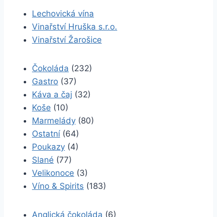
Lechovická vína
Vinařství Hruška s.r.o.
Vinařství Žarošice
Čokoláda
(232)
Gastro
(37)
Káva a čaj
(32)
Koše
(10)
Marmelády
(80)
Ostatní
(64)
Poukazy
(4)
Slané
(77)
Velikonoce
(3)
Víno & Spirits
(183)
Anglická čokoláda
(6)