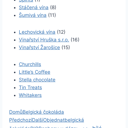
Stáčená vína
(8)
Šumivá vína
(11)
Lechovická vína
(12)
Vinařství Hruška s.r.o.
(16)
Vinařství Žarošice
(15)
Churchills
Little’s Coffee
Stella chocolate
Tin Treats
Whitakers
Domů
Belgická čokoláda
belgická
Předchozí
Další
Objednat