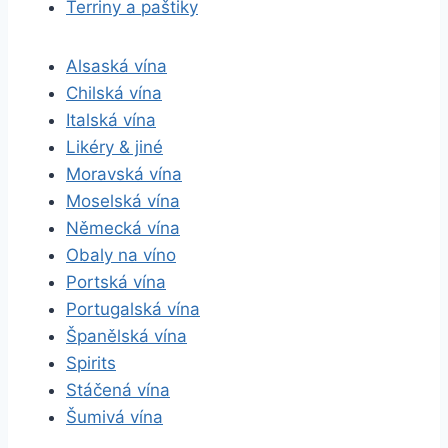
Terriny a paštiky
Alsaská vína
Chilská vína
Italská vína
Likéry & jiné
Moravská vína
Moselská vína
Německá vína
Obaly na víno
Portská vína
Portugalská vína
Španělská vína
Spirits
Stáčená vína
Šumivá vína