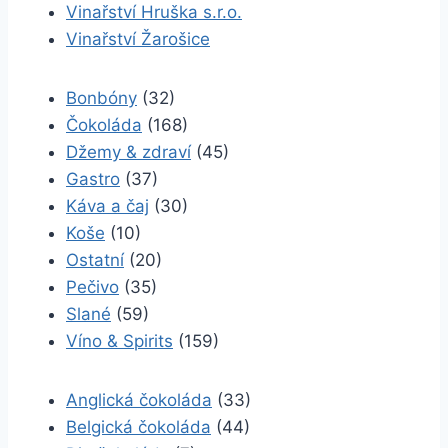
Vinařství Hruška s.r.o.
Vinařství Žarošice
Bonbóny
(32)
Čokoláda
(168)
Džemy & zdraví
(45)
Gastro
(37)
Káva a čaj
(30)
Koše
(10)
Ostatní
(20)
Pečivo
(35)
Slané
(59)
Víno & Spirits
(159)
Anglická čokoláda
(33)
Belgická čokoláda
(44)