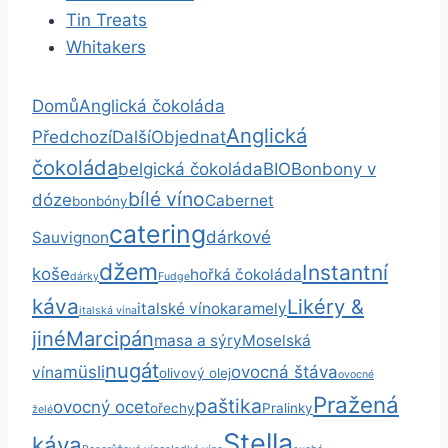
Tin Treats
Whitakers
Domů
Anglická čokoláda
Anglická
Předchozí
Další
Objednat
čokoláda
belgická čokoláda
BIO
Bonbony v
bílé víno
dóze
Cabernet
bonbóny
catering
dárkové
Sauvignon
džem
Instantní
koše
hořká čokoláda
dárky
Fudge
káva
Likéry &
italské víno
karamely
italská vína
jiné
Marcipán
masa a sýry
Moselská
nugát
müsli
ovocná štáva
vína
olivový olej
ovocné
Pražená
paštika
ovocný ocet
ořechy
Pralinky
želé
Stella
káva