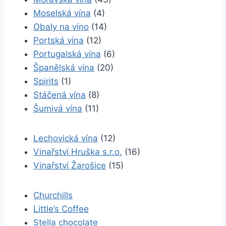
Moselská vína
(4)
Obaly na víno
(14)
Portská vína
(12)
Portugalská vína
(6)
Španělská vína
(20)
Spirits
(1)
Stáčená vína
(8)
Šumivá vína
(11)
Lechovická vína
(12)
Vinařství Hruška s.r.o.
(16)
Vinařství Žarošice
(15)
Churchills
Little’s Coffee
Stella chocolate