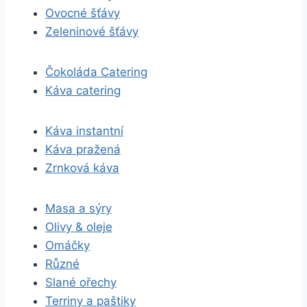
Ovocné šťávy
Zeleninové šťávy
Čokoláda Catering
Káva catering
Káva instantní
Káva pražená
Zrnková káva
Masa a sýry
Olivy & oleje
Omáčky
Různé
Slané ořechy
Terriny a paštiky