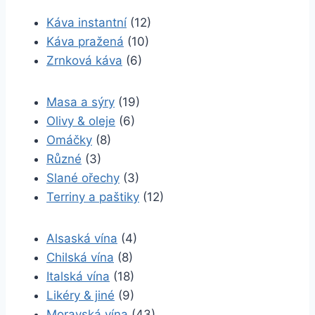
Káva instantní
(12)
Káva pražená
(10)
Zrnková káva
(6)
Masa a sýry
(19)
Olivy & oleje
(6)
Omáčky
(8)
Různé
(3)
Slané ořechy
(3)
Terriny a paštiky
(12)
Alsaská vína
(4)
Chilská vína
(8)
Italská vína
(18)
Likéry & jiné
(9)
Moravská vína
(43)