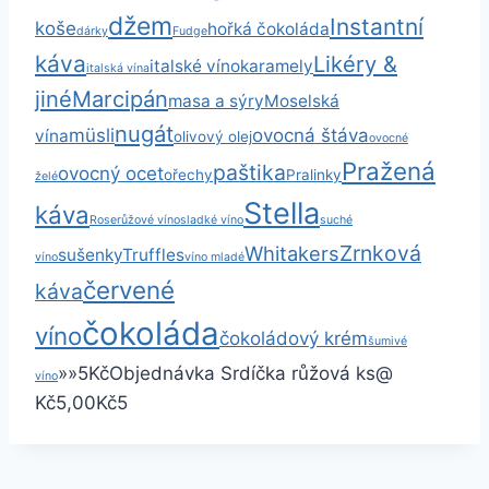
džem
Instantní
koše
hořká čokoláda
dárky
Fudge
káva
Likéry &
italské víno
karamely
italská vína
jiné
Marcipán
masa a sýry
Moselská
nugát
müsli
ovocná štáva
vína
olivový olej
ovocné
Pražená
paštika
ovocný ocet
ořechy
Pralinky
želé
Stella
káva
Rose
růžové víno
sladké víno
suché
Zrnková
Whitakers
sušenky
Truffles
víno
víno mladé
červené
káva
čokoláda
víno
čokoládový krém
šumivé
»
»
5
Kč
Objednávka Srdíčka růžová
ks
@
víno
Kč5,00
Kč5