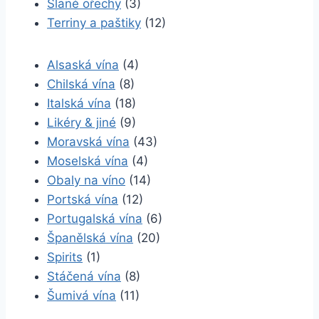
Slané ořechy
(3)
Terriny a paštiky
(12)
Alsaská vína
(4)
Chilská vína
(8)
Italská vína
(18)
Likéry & jiné
(9)
Moravská vína
(43)
Moselská vína
(4)
Obaly na víno
(14)
Portská vína
(12)
Portugalská vína
(6)
Španělská vína
(20)
Spirits
(1)
Stáčená vína
(8)
Šumivá vína
(11)