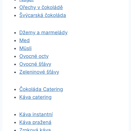
Ořechy v čokoládě
Švýcarská čokoláda
Džemy a marmelády
Med
Müsli
Ovocné octy
Ovocné šťávy
Zeleninové šťávy
Čokoláda Catering
Káva catering
Káva instantní
Káva pražená
Zrnková káva