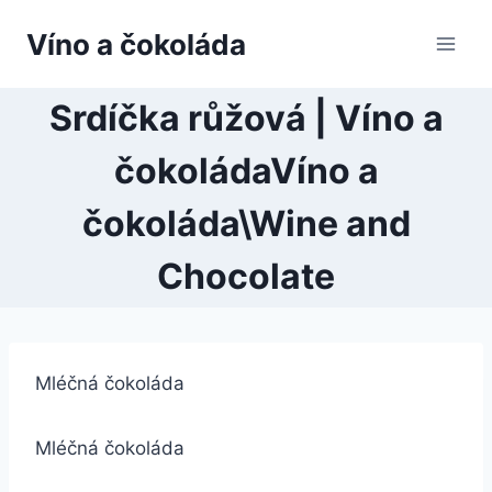
Přeskočit
Víno a čokoláda
na
obsah
Srdíčka růžová | Víno a
čokoládaVíno a
čokoláda\Wine and
Chocolate
Mléčná čokoláda
Mléčná čokoláda