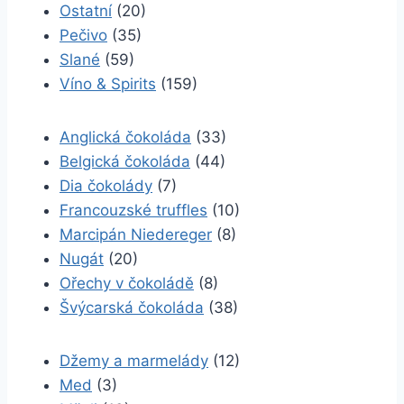
Ostatní
(20)
Pečivo
(35)
Slané
(59)
Víno & Spirits
(159)
Anglická čokoláda
(33)
Belgická čokoláda
(44)
Dia čokolády
(7)
Francouzské truffles
(10)
Marcipán Niedereger
(8)
Nugát
(20)
Ořechy v čokoládě
(8)
Švýcarská čokoláda
(38)
Džemy a marmelády
(12)
Med
(3)