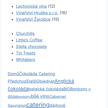
Lechovická vína
(12)
Vinařství Hruška s.r.o.
(16)
Vinařství Žarošice
(15)
Churchills
Little’s Coffee
Stella chocolate
Tin Treats
Whitakers
Domů
Čokoláda Catering
Anglická
Předchozí
Další
Objednat
čokoláda
belgická čokoláda
BIO
Bonbony v
bílé víno
dóze
Cabernet
bonbóny
catering
dárkové
Sauvignon