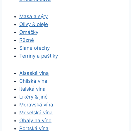
Masa a sýry
Olivy & oleje
Omáčky
Různé
Slané ořechy
Terriny a paštiky
Alsaská vína
Chilská vína
Italská vína
Likéry & jiné
Moravská vína
Moselská vína
Obaly na víno
Portská vína