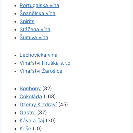
Portugalská vína
Španělská vína
Spirits
Stáčená vína
Šumivá vína
Lechovická vína
Vinařství Hruška s.r.o.
Vinařství Žarošice
Bonbóny
(32)
Čokoláda
(168)
Džemy & zdraví
(45)
Gastro
(37)
Káva a čaj
(30)
Koše
(10)