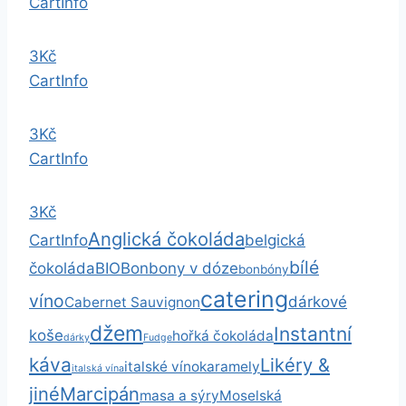
Cart
Info
3Kč
Cart
Info
3Kč
Cart
Info
3Kč
Anglická čokoláda
Cart
Info
belgická
bílé
čokoláda
BIO
Bonbony v dóze
bonbóny
catering
víno
dárkové
Cabernet Sauvignon
džem
Instantní
koše
hořká čokoláda
dárky
Fudge
káva
Likéry &
italské víno
karamely
italská vína
jiné
Marcipán
masa a sýry
Moselská