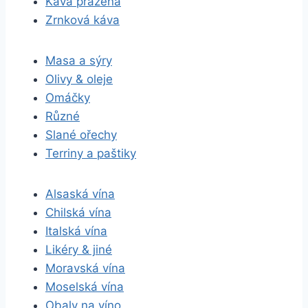
Káva pražená
Zrnková káva
Masa a sýry
Olivy & oleje
Omáčky
Různé
Slané ořechy
Terriny a paštiky
Alsaská vína
Chilská vína
Italská vína
Likéry & jiné
Moravská vína
Moselská vína
Obaly na víno