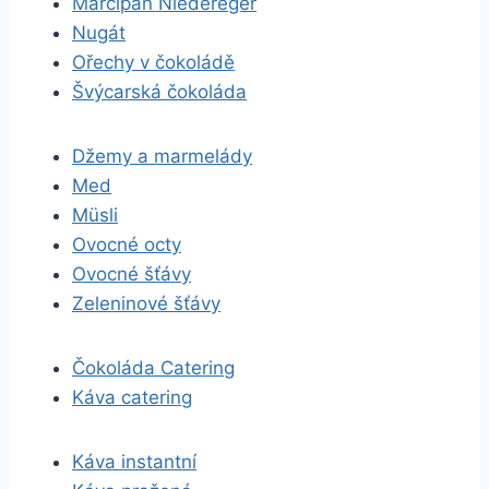
Marcipán Niedereger
Nugát
Ořechy v čokoládě
Švýcarská čokoláda
Džemy a marmelády
Med
Müsli
Ovocné octy
Ovocné šťávy
Zeleninové šťávy
Čokoláda Catering
Káva catering
Káva instantní