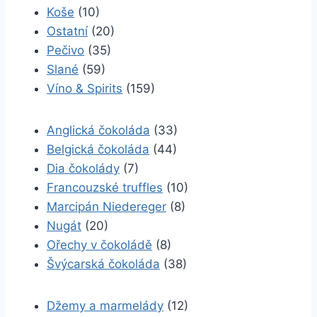
Koše
(10)
Ostatní
(20)
Pečivo
(35)
Slané
(59)
Víno & Spirits
(159)
Anglická čokoláda
(33)
Belgická čokoláda
(44)
Dia čokolády
(7)
Francouzské truffles
(10)
Marcipán Niedereger
(8)
Nugát
(20)
Ořechy v čokoládě
(8)
Švýcarská čokoláda
(38)
Džemy a marmelády
(12)