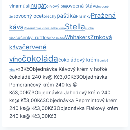
nugát
müsli
ovocná štáva
vína
olivový olej
ovocné
Pražená
paštika
ovocný ocet
ořechy
Pralinky
želé
Stella
káva
Rose
růžové víno
sladké víno
suché
Zrnková
Whitakers
sušenky
Truffles
víno
víno mladé
červené
káva
čokoláda
víno
čokoládový krém
šumivé
»
»
3
Kč
Objednávka Kávový krém v hořké
víno
čokoládě
240 ks
@ Kč3,00
Kč3
Objednávka
Pomerančový krém
240 ks
@
Kč3,00
Kč3
Objednávka Jahodový krém
240
ks
@ Kč3,00
Kč3
Objednávka Peprmintový krém
240 ks
@ Kč3,00
Kč3
Objednávka Fialkový krém
240 ks
@ Kč3,00
Kč3