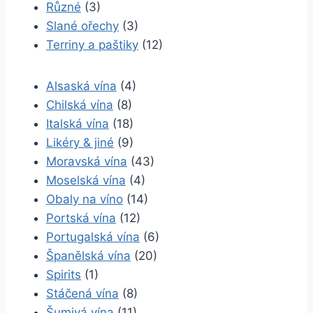
Různé
(3)
Slané ořechy
(3)
Terriny a paštiky
(12)
Alsaská vína
(4)
Chilská vína
(8)
Italská vína
(18)
Likéry & jiné
(9)
Moravská vína
(43)
Moselská vína
(4)
Obaly na víno
(14)
Portská vína
(12)
Portugalská vína
(6)
Španělská vína
(20)
Spirits
(1)
Stáčená vína
(8)
Šumivá vína
(11)