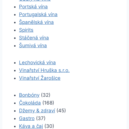
Portská vína
Portugalská vína
Španělská vína
Spirits
Stáčená vína
Šumivá vína
Lechovická vína
Vinařství Hruška s.r.o.
Vinařství Žarošice
Bonbóny
(32)
Čokoláda
(168)
Džemy & zdraví
(45)
Gastro
(37)
Káva a čaj
(30)