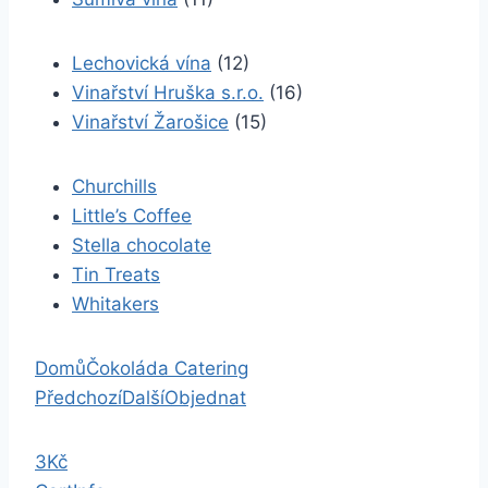
Lechovická vína
(12)
Vinařství Hruška s.r.o.
(16)
Vinařství Žarošice
(15)
Churchills
Little’s Coffee
Stella chocolate
Tin Treats
Whitakers
Domů
Čokoláda Catering
Předchozí
Další
Objednat
3Kč