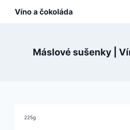
Přeskočit
Víno a čokoláda
na
obsah
Máslové sušenky | Ví
225g