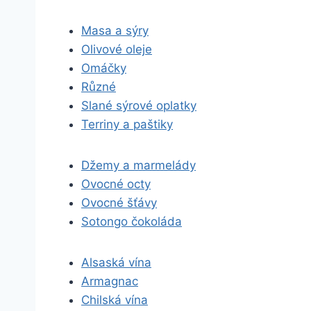
Masa a sýry
Olivové oleje
Omáčky
Různé
Slané sýrové oplatky
Terriny a paštiky
Džemy a marmelády
Ovocné octy
Ovocné šťávy
Sotongo čokoláda
Alsaská vína
Armagnac
Chilská vína