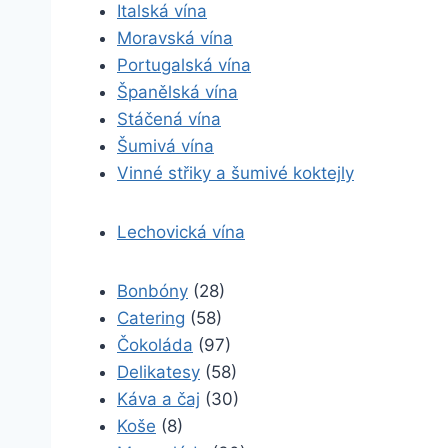
Italská vína
Moravská vína
Portugalská vína
Španělská vína
Stáčená vína
Šumivá vína
Vinné střiky a šumivé koktejly
Lechovická vína
Bonbóny
(28)
Catering
(58)
Čokoláda
(97)
Delikatesy
(58)
Káva a čaj
(30)
Koše
(8)