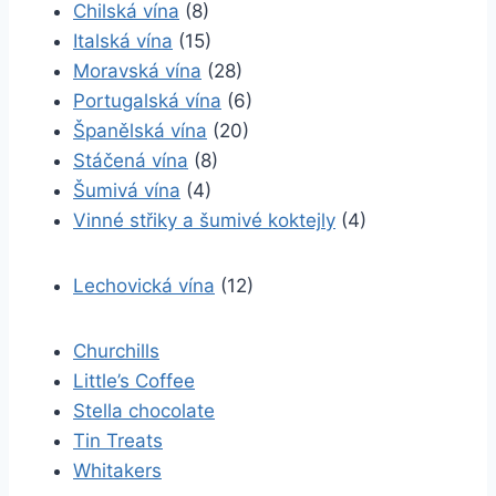
Chilská vína
(8)
Italská vína
(15)
Moravská vína
(28)
Portugalská vína
(6)
Španělská vína
(20)
Stáčená vína
(8)
Šumivá vína
(4)
Vinné střiky a šumivé koktejly
(4)
Lechovická vína
(12)
Churchills
Little’s Coffee
Stella chocolate
Tin Treats
Whitakers