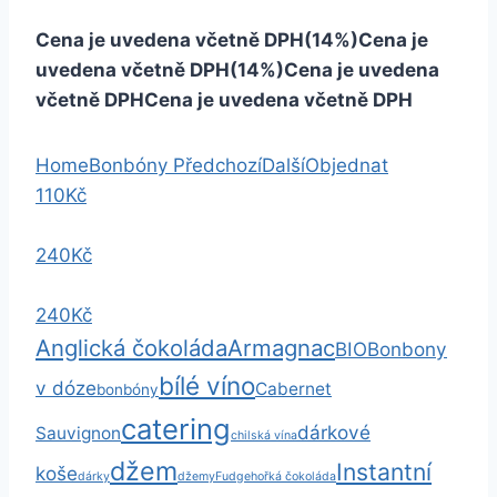
Cena je uvedena včetně DPH(14%)
Cena je
uvedena včetně DPH(14%)
Cena je uvedena
včetně DPH
Cena je uvedena včetně DPH
Home
Bonbóny
Předchozí
Další
Objednat
110Kč
240Kč
240Kč
Anglická čokoláda
Armagnac
BIO
Bonbony
bílé víno
v dóze
Cabernet
bonbóny
catering
dárkové
Sauvignon
chilská vína
džem
Instantní
koše
dárky
džemy
Fudge
hořká čokoláda