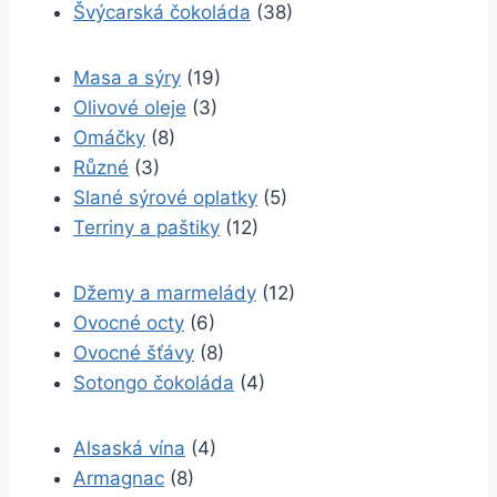
Švýcarská čokoláda
(38)
Masa a sýry
(19)
Olivové oleje
(3)
Omáčky
(8)
Různé
(3)
Slané sýrové oplatky
(5)
Terriny a paštiky
(12)
Džemy a marmelády
(12)
Ovocné octy
(6)
Ovocné šťávy
(8)
Sotongo čokoláda
(4)
Alsaská vína
(4)
Armagnac
(8)