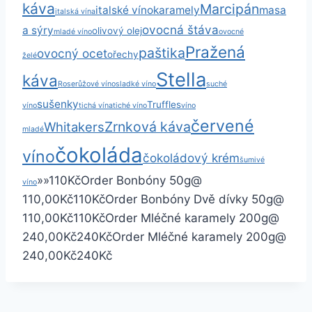
káva
Marcipán
italské víno
karamely
masa
italská vína
ovocná štáva
a sýry
olivový olej
mladé víno
ovocné
Pražená
paštika
ovocný ocet
ořechy
želé
Stella
káva
Rose
růžové víno
sladké víno
suché
sušenky
Truffles
víno
tichá vína
tiché víno
víno
červené
Zrnková káva
Whitakers
mladé
čokoláda
víno
čokoládový krém
šumivé
»
»
110
Kč
Order Bonbóny
50g
@
víno
110,00Kč
110Kč
Order Bonbóny Dvě dívky
50g
@
110,00Kč
110Kč
Order Mléčné karamely
200g
@
240,00Kč
240Kč
Order Mléčné karamely
200g
@
240,00Kč
240Kč