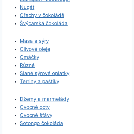
Nugát
Ořechy v čokoládě
Švýcarská čokoláda
Masa a sýry
Olivové oleje
Omáčky
Různé
Slané sýrové oplatky
Terriny a paštiky
Džemy a marmelády
Ovocné octy
Ovocné šťávy
Sotongo čokoláda