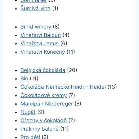
Sommelier
(5)
Šumivá vína
(1)
Smid winery
(8)
Vinařství Baloun
(4)
Vinařství Janus
(6)
Vinařství Konečný
(11)
Belgická čokoláda
(20)
Bio
(11)
Čokoláda Německo Heidi – Heidel
(13)
Čokoládové krémy
(7)
Marcipán Niedereger
(8)
Nugát
(9)
Ořechy v čokoládě
(7)
Pralinky balené
(11)
Pro děti
(2)