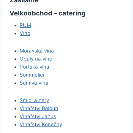
Zasíláme
Velkoobchod – catering
RUM
Víno
Moravská vína
Obaly na víno
Portská vína
Sommelier
Šumivá vína
Smid winery
Vinařství Baloun
Vinařství Janus
Vinařství Konečný