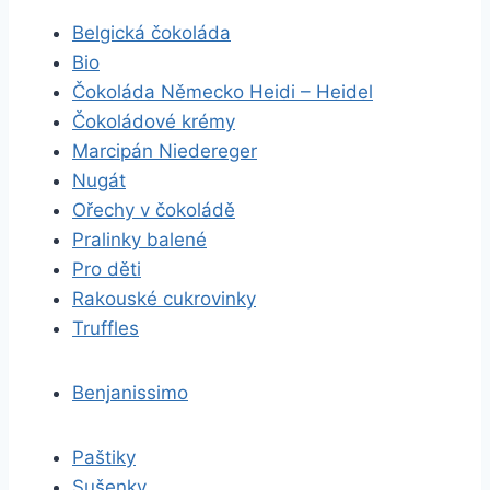
Belgická čokoláda
Bio
Čokoláda Německo Heidi – Heidel
Čokoládové krémy
Marcipán Niedereger
Nugát
Ořechy v čokoládě
Pralinky balené
Pro děti
Rakouské cukrovinky
Truffles
Benjanissimo
Paštiky
Sušenky