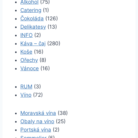
Alkohol
(75)
Catering
(1)
Čokoláda
(126)
Delikatesy
(13)
INFO
(2)
Káva – čaj
(280)
Koše
(16)
Ořechy
(8)
Vánoce
(16)
RUM
(3)
Víno
(72)
Moravská vína
(38)
Obaly na víno
(25)
Portská vína
(2)