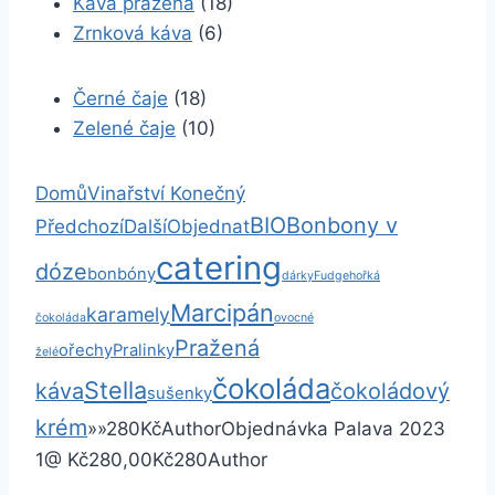
Káva pražená
(18)
Zrnková káva
(6)
Černé čaje
(18)
Zelené čaje
(10)
Domů
Vinařství Konečný
BIO
Bonbony v
Předchozí
Další
Objednat
catering
dóze
bonbóny
dárky
Fudge
hořká
Marcipán
karamely
čokoláda
ovocné
Pražená
ořechy
Pralinky
želé
čokoláda
Stella
káva
čokoládový
sušenky
krém
»
»
280
Kč
Author
Objednávka Palava 2023
1
@ Kč280,00
Kč280
Author