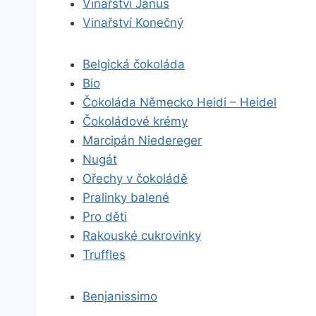
Vinařství Janus
Vinařství Konečný
Belgická čokoláda
Bio
Čokoláda Německo Heidi – Heidel
Čokoládové krémy
Marcipán Niedereger
Nugát
Ořechy v čokoládě
Pralinky balené
Pro děti
Rakouské cukrovinky
Truffles
Benjanissimo