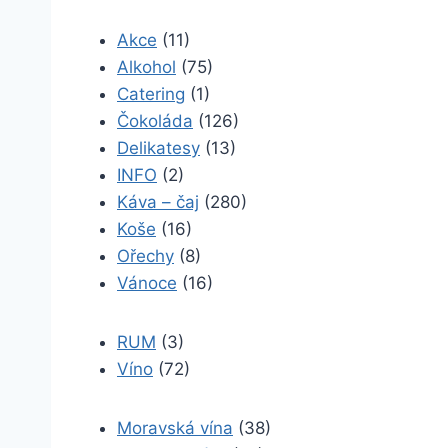
Akce
(11)
Alkohol
(75)
Catering
(1)
Čokoláda
(126)
Delikatesy
(13)
INFO
(2)
Káva – čaj
(280)
Koše
(16)
Ořechy
(8)
Vánoce
(16)
RUM
(3)
Víno
(72)
Moravská vína
(38)