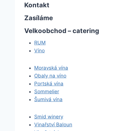
Kontakt
Zasíláme
Velkoobchod – catering
RUM
Víno
Moravská vína
Obaly na víno
Portská vína
Sommelier
Šumivá vína
Smid winery
Vinařství Baloun