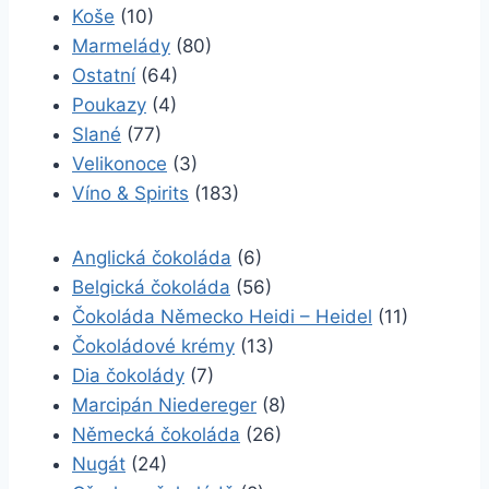
Koše
(10)
Marmelády
(80)
Ostatní
(64)
Poukazy
(4)
Slané
(77)
Velikonoce
(3)
Víno & Spirits
(183)
Anglická čokoláda
(6)
Belgická čokoláda
(56)
Čokoláda Německo Heidi – Heidel
(11)
Čokoládové krémy
(13)
Dia čokolády
(7)
Marcipán Niedereger
(8)
Německá čokoláda
(26)
Nugát
(24)