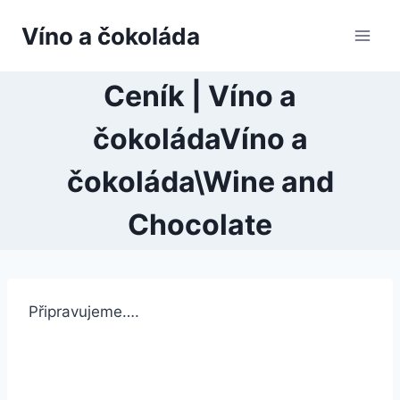
Přeskočit
Víno a čokoláda
na
obsah
Ceník | Víno a
čokoládaVíno a
čokoláda\Wine and
Chocolate
Připravujeme….