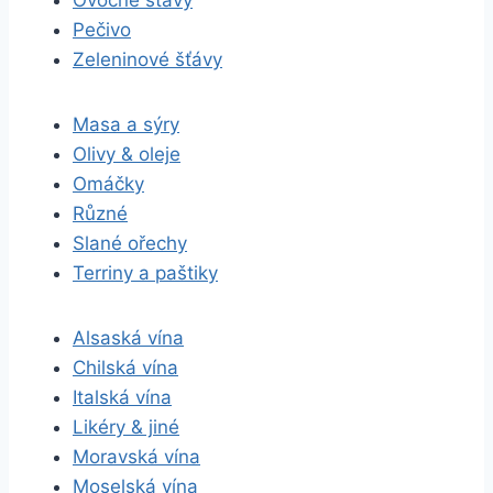
Ovocné šťávy
Pečivo
Zeleninové šťávy
Masa a sýry
Olivy & oleje
Omáčky
Různé
Slané ořechy
Terriny a paštiky
Alsaská vína
Chilská vína
Italská vína
Likéry & jiné
Moravská vína
Moselská vína