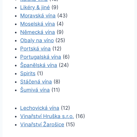
Likéry & jiné
(9)
Moravská vína
(43)
Moselská vína
(4)
Německá vína
(9)
Obaly na víno
(25)
Portská vína
(12)
Portugalská vína
(6)
Španělská vína
(24)
Spirits
(1)
Stáčená vína
(8)
Šumivá vína
(11)
Lechovická vína
(12)
Vinařství Hruška s.r.o.
(16)
Vinařství Žarošice
(15)