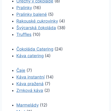
Ořechy v čokoládě
(8)
Pralinky
(16)
Pralinky balené
(5)
Rakouské cukrovinky
(4)
Švýcarská čokoláda
(38)
Truffles
(10)
Čokoláda Catering
(24)
Káva catering
(4)
Čaje
(7)
Káva instantní
(14)
Káva pražená
(7)
Zrnková káva
(2)
Marmelády
(12)