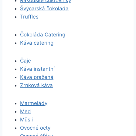
Rakouské cukrovinky
Švýcarská čokoláda
Truffles
Čokoláda Catering
Káva catering
Čaje
Káva instantní
Káva pražená
Zrnková káva
Marmelády
Med
Müsli
Ovocné octy