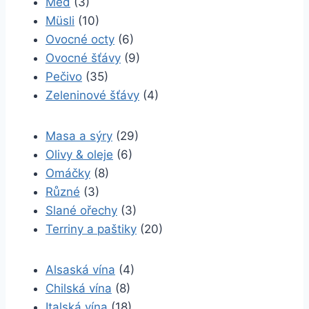
Med
(3)
Müsli
(10)
Ovocné octy
(6)
Ovocné šťávy
(9)
Pečivo
(35)
Zeleninové šťávy
(4)
Masa a sýry
(29)
Olivy & oleje
(6)
Omáčky
(8)
Různé
(3)
Slané ořechy
(3)
Terriny a paštiky
(20)
Alsaská vína
(4)
Chilská vína
(8)
Italská vína
(18)