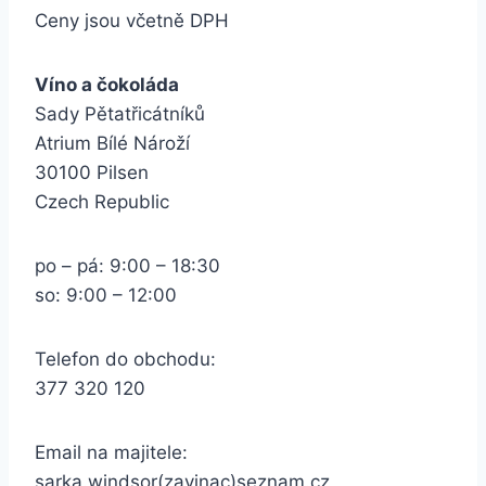
Ceny jsou včetně DPH
Víno a čokoláda
Sady Pětatřicátníků
Atrium Bílé Nároží
30100 Pilsen
Czech Republic
po – pá: 9:00 – 18:30
so: 9:00 – 12:00
Telefon do obchodu:
377 320 120
Email na majitele:
sarka.windsor(zavinac)seznam.cz