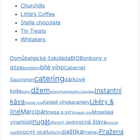
Churchills
Little’s Coffee
Stella chocolate
Tin Treats
Whitakers
belgická čokoláda
BIO
Bonbony v
Domů
bílé víno
dóze
Cabernet
bonbóny
catering
dárkové
Sauvignon
džem
Instantní
koše
dárky
džemy
Fudge
hořká čokoláda
káva
Likéry &
italské víno
karamely
italská vína
jiné
Marcipán
masa a sýry
Moselská
mladé víno
nugát
müsli
ovocná štáva
vína
olivový olej
ovocné
Pražená
paštika
ovocný ocet
ořechy
Pralinky
želé