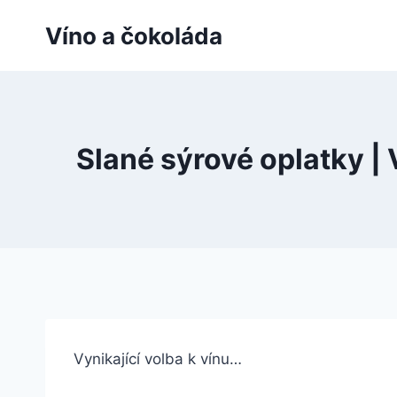
Přeskočit
Víno a čokoláda
na
obsah
Slané sýrové oplatky |
Vynikající volba k vínu…