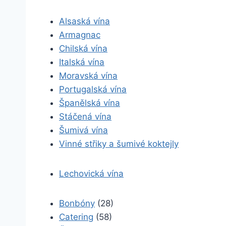
Alsaská vína
Armagnac
Chilská vína
Italská vína
Moravská vína
Portugalská vína
Španělská vína
Stáčená vína
Šumivá vína
Vinné střiky a šumivé koktejly
Lechovická vína
Bonbóny
(28)
Catering
(58)