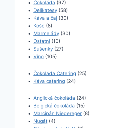
Čokoláda
(97)
Delikatesy
(58)
Káva a čaj
(30)
Koše
(8)
Marmelády
(30)
Ostatní
(10)
Sušenky
(27)
Víno
(105)
Čokoláda Catering
(25)
Káva catering
(24)
Anglická čokoláda
(24)
Belgická čokoláda
(15)
Marcipán Niedereger
(8)
Nugát
(4)