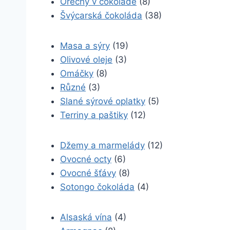
Ořechy v čokoládě
(8)
Švýcarská čokoláda
(38)
Masa a sýry
(19)
Olivové oleje
(3)
Omáčky
(8)
Různé
(3)
Slané sýrové oplatky
(5)
Terriny a paštiky
(12)
Džemy a marmelády
(12)
Ovocné octy
(6)
Ovocné šťávy
(8)
Sotongo čokoláda
(4)
Alsaská vína
(4)