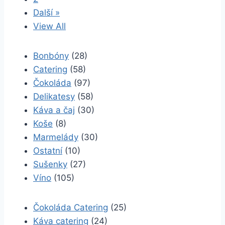
Další »
View All
Bonbóny
(28)
Catering
(58)
Čokoláda
(97)
Delikatesy
(58)
Káva a čaj
(30)
Koše
(8)
Marmelády
(30)
Ostatní
(10)
Sušenky
(27)
Víno
(105)
Čokoláda Catering
(25)
Káva catering
(24)