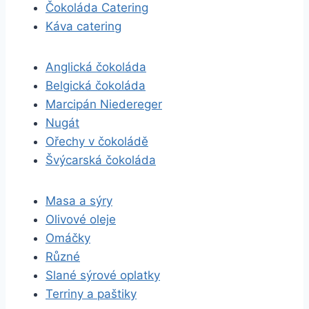
Čokoláda Catering
Káva catering
Anglická čokoláda
Belgická čokoláda
Marcipán Niedereger
Nugát
Ořechy v čokoládě
Švýcarská čokoláda
Masa a sýry
Olivové oleje
Omáčky
Různé
Slané sýrové oplatky
Terriny a paštiky