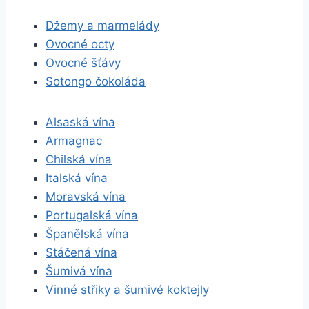
Džemy a marmelády
Ovocné octy
Ovocné šťávy
Sotongo čokoláda
Alsaská vína
Armagnac
Chilská vína
Italská vína
Moravská vína
Portugalská vína
Španělská vína
Stáčená vína
Šumivá vína
Vinné střiky a šumivé koktejly