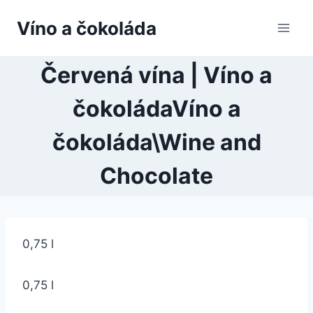
Přeskočit
Víno a čokoláda
na
obsah
Červená vína | Víno a
čokoládaVíno a
čokoláda\Wine and
Chocolate
0,75 l
0,75 l