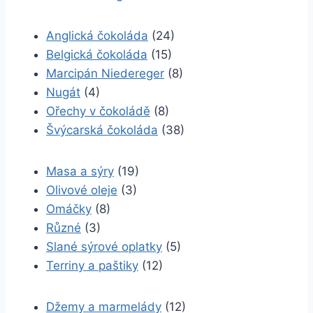
Anglická čokoláda
(24)
Belgická čokoláda
(15)
Marcipán Niedereger
(8)
Nugát
(4)
Ořechy v čokoládě
(8)
Švýcarská čokoláda
(38)
Masa a sýry
(19)
Olivové oleje
(3)
Omáčky
(8)
Různé
(3)
Slané sýrové oplatky
(5)
Terriny a paštiky
(12)
Džemy a marmelády
(12)