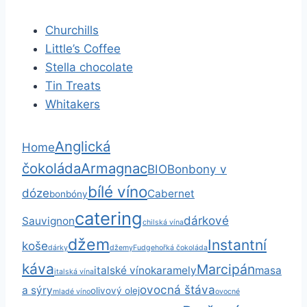
Churchills
Little’s Coffee
Stella chocolate
Tin Treats
Whitakers
Anglická
Home
čokoláda
Armagnac
BIO
Bonbony v
bílé víno
dóze
Cabernet
bonbóny
catering
dárkové
Sauvignon
chilská vína
džem
Instantní
koše
dárky
džemy
Fudge
hořká čokoláda
káva
Marcipán
italské víno
karamely
masa
italská vína
ovocná štáva
a sýry
olivový olej
mladé víno
ovocné