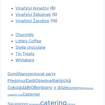
Vinařství Konečný
(6)
Vinařství Štěpánek
(5)
Vinařství Žarošice
(15)
Churchills
Little’s Coffee
Stella chocolate
Tin Treats
Whitakers
Domů
Narozeninové party
belgická
Předchozí
Další
Objednat
čokoláda
BIO
Bonbony v dóze
bonbóny
Bylinkove
Cabernet
caje
bílé víno
catering
Sauvignon
Carmenere
chilská