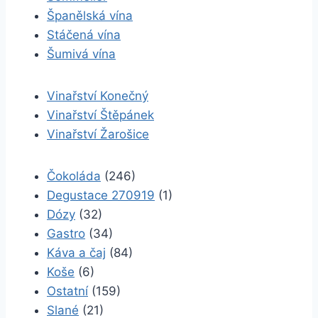
Španělská vína
Stáčená vína
Šumivá vína
Vinařství Konečný
Vinařství Štěpánek
Vinařství Žarošice
Čokoláda
(246)
Degustace 270919
(1)
Dózy
(32)
Gastro
(34)
Káva a čaj
(84)
Koše
(6)
Ostatní
(159)
Slané
(21)