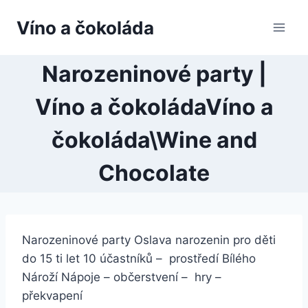
Přeskočit
Víno a čokoláda
na
obsah
Narozeninové party |
Víno a čokoládaVíno a
čokoláda\Wine and
Chocolate
Narozeninové party Oslava narozenin pro děti
do 15 ti let 10 účastníků – prostředí Bílého
Nároží Nápoje – občerstvení – hry –
překvapení