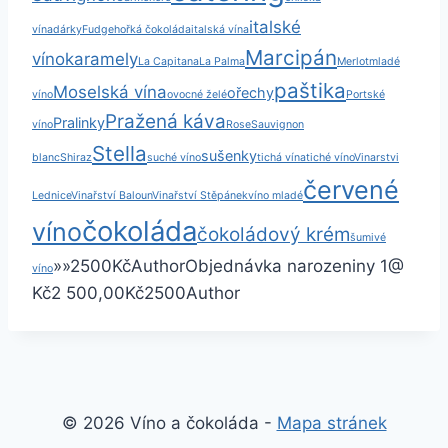
italské
vína
dárky
Fudge
hořká čokoláda
italská vína
Marcipán
víno
karamely
La Capitana
La Palma
Merlot
mladé
paštika
Moselská vína
ořechy
víno
ovocné želé
Portské
Pražená káva
Pralinky
víno
Rose
Sauvignon
Stella
sušenky
blanc
Shiraz
suché víno
tichá vína
tiché víno
Vinarstvi
červené
Lednice
Vinařství Baloun
Vinařství Stěpánek
víno mladé
čokoláda
víno
čokoládový krém
šumivé
»
»
2500
Kč
Author
Objednávka narozeniny
1
@
víno
Kč2 500,00
Kč2500
Author
© 2026 Víno a čokoláda -
Mapa stránek