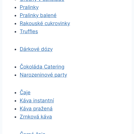
Pralinky
Pralinky balené
Rakouské cukrovinky
Truffles
Dárkové dózy
Čokoláda Catering
Narozeninové party
Čaje
Káva instantní
Káva pražená
Zrnková káva