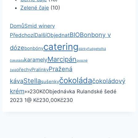
Zelené čaje
(10)
Domů
Smid winery
BIO
Bonbony v
Předchozí
Další
Objednat
catering
dóze
bonbóny
dárky
Fudge
hořká
Marcipán
karamely
čokoláda
ovocné
Pražená
ořechy
Pralinky
želé
čokoláda
Stella
káva
čokoládový
sušenky
krém
»
»
230
Kč
Objednávka Rulandské šedé
2023
1
@ Kč230,00
Kč230