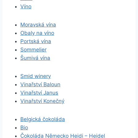
Víno
Moravská vína
Obaly na víno
Portská vína
Sommelier
Šumivá vína
Smid winery
Vinařství Baloun
Vinařství Janus
Vinařství Konečný
Belgická čokoláda
Bio
Čokoláda Německo Heidi – Heidel