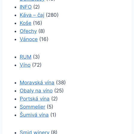
INFO
(2)
Káva – čaj
(280)
Koše
(16)
Ořechy
(8)
Vánoce
(16)
RUM
(3)
Víno
(72)
Moravská vína
(38)
Obaly na víno
(25)
Portská vína
(2)
Sommelier
(5)
Šumivá vína
(1)
Smid winery
(8)