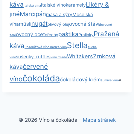
káva
Likéry &
italské víno
karamely
italská vína
jiné
Marcipán
masa a sýry
Moselská
nugát
müsli
ovocná štáva
vína
olivový olej
ovocné
Pražená
paštika
ovocný ocet
ořechy
Pralinky
želé
Stella
káva
Rose
růžové víno
sladké víno
suché
Zrnková
Whitakers
sušenky
Truffles
víno
víno mladé
červené
káva
čokoláda
víno
čokoládový krém
»
šumivé víno
© 2026 Víno a čokoláda -
Mapa stránek