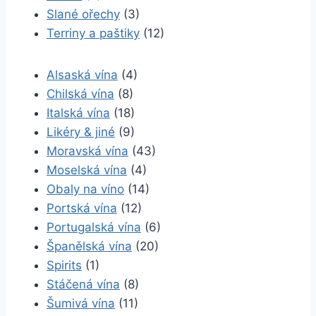
Slané ořechy
(3)
Terriny a paštiky
(12)
Alsaská vína
(4)
Chilská vína
(8)
Italská vína
(18)
Likéry & jiné
(9)
Moravská vína
(43)
Moselská vína
(4)
Obaly na víno
(14)
Portská vína
(12)
Portugalská vína
(6)
Španělská vína
(20)
Spirits
(1)
Stáčená vína
(8)
Šumivá vína
(11)