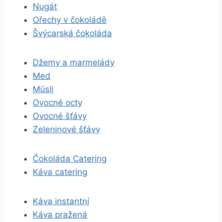
Nugát
Ořechy v čokoládě
Švýcarská čokoláda
Džemy a marmelády
Med
Müsli
Ovocné octy
Ovocné šťávy
Zeleninové šťávy
Čokoláda Catering
Káva catering
Káva instantní
Káva pražená