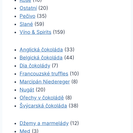
Koše
(10)
Ostatní
(20)
Pečivo
(35)
Slané
(59)
Víno & Spirits
(159)
Anglická čokoláda
(33)
Belgická čokoláda
(44)
Dia čokolády
(7)
Francouzské truffles
(10)
Marcipán Niedereger
(8)
Nugát
(20)
Ořechy v čokoládě
(8)
Švýcarská čokoláda
(38)
Džemy a marmelády
(12)
Med
(3)