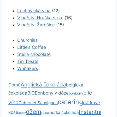
Lechovická vína
(12)
Vinařství Hruška s.r.o.
(16)
Vinařství Žarošice
(15)
Churchills
Little’s Coffee
Stella chocolate
Tin Treats
Whitakers
Anglická čokoláda
Domů
belgická
bílé
čokoláda
BIO
Bonbony v dóze
bonbóny
catering
víno
dárkové
Cabernet Sauvignon
džem
Instantní
koše
hořká čokoláda
dárky
Fudge