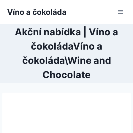
Přeskočit
Víno a čokoláda
na
obsah
Akční nabídka | Víno a
čokoládaVíno a
čokoláda\Wine and
Chocolate