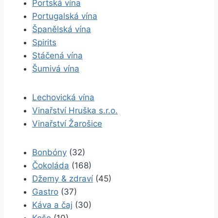
Portská vína
Portugalská vína
Španělská vína
Spirits
Stáčená vína
Šumivá vína
Lechovická vína
Vinařství Hruška s.r.o.
Vinařství Žarošice
Bonbóny
(32)
Čokoláda
(168)
Džemy & zdraví
(45)
Gastro
(37)
Káva a čaj
(30)